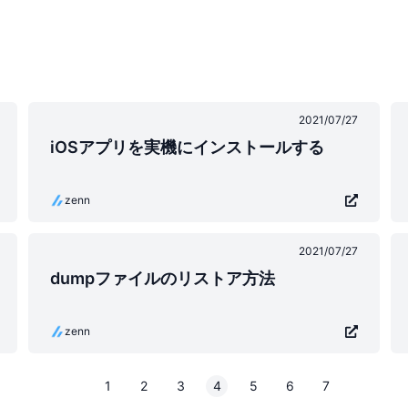
2021/07/27
iOSアプリを実機にインストールする
zenn
2021/07/27
dumpファイルのリストア方法
zenn
1
2
3
4
5
6
7